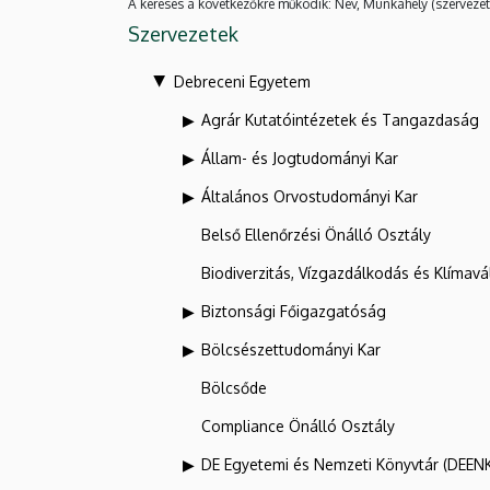
A keresés a következőkre működik: Név, Munkahely (szervezet
Szervezetek
Debreceni Egyetem
Agrár Kutatóintézetek és Tangazdaság
Állam- és Jogtudományi Kar
Általános Orvostudományi Kar
Belső Ellenőrzési Önálló Osztály
Biodiverzitás, Vízgazdálkodás és Klíma
Biztonsági Főigazgatóság
Bölcsészettudományi Kar
Bölcsőde
Compliance Önálló Osztály
DE Egyetemi és Nemzeti Könyvtár (DEEN