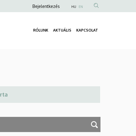
Anonim
Bejelentkezés
HU
EN
Felhasználói
fiók
RÓLUNK
AKTUÁLIS
KAPCSOLAT
menüje
Fő
navigáció