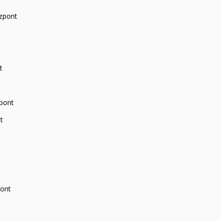
zpont
t
zpont
t
pont