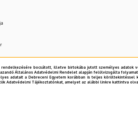
ja
r
 rendelkezésére bocsátott, illetve birtokába jutott személyes adatok v
azandó Általános Adatvédelmi Rendelet alapján felülvizsgálta folyamata
yes adatait a Debreceni Egyetem korábban is teljes körültekintéssel 
tük Adatvédelmi Tájékoztatónkat, amelyet az alábbi linkre kattintva olv
R Központ (WAV)
E telefonkönyvében
|
Külső személyek rögzítése a DE te