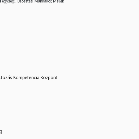
i egység), Beosztás, Munkakör, Mellék
változás Kompetencia Központ
K)