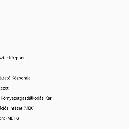
szfer Központ
ltató Központja
tézet
 Környezetgazdálkodási Kar
ációs Intézet (MEKI)
ont (METK)