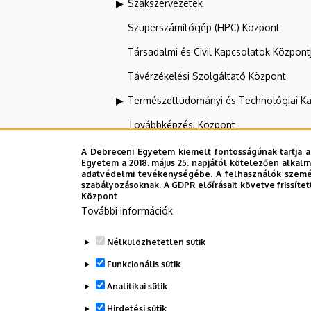
Szakszervezetek
Szuperszámítógép (HPC) Központ
Társadalmi és Civil Kapcsolatok Központ
Távérzékelési Szolgáltató Központ
Természettudományi és Technológiai Ka
Továbbképzési Központ
Tudományos Főigazgatóság
A Debreceni Egyetem kiemelt fontosságúnak tartja a
Egyetem a 2018. május 25. napjától kötelezően alkalm
UNIPASS Kártyamenedzsment Központ
adatvédelmi tevékenységébe. A felhasználók személ
szabályozásoknak. A GDPR előírásait követve frissítet
Központ
Vállalati Koordinációs Központ
További információk
Webportál-, Alkalmazásfejlesztés és VI
Nélkülözhetetlen sütik
Zeneművészeti Kar
Funkcionális sütik
Analitikai sütik
Dolgozói adatmódosítás igénylése a D
Hirdetési sütik