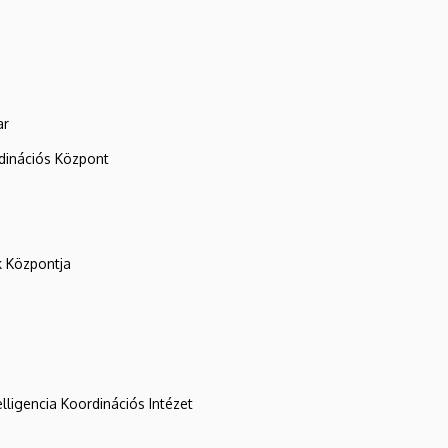
ar
rdinációs Központ
k Központja
lligencia Koordinációs Intézet