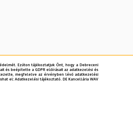
édelmét. Ezúton tájékoztatjuk Önt, hogy a Debreceni
it és beépítette a GDPR előírásait az adatkezelési és
kezelte, megfelelve az érvényben lévő adatkezelési
ashat el:
Adatkezelési tájékoztató.
DE Kancellária WAV
lefonkönyvében
|
Súgó
|
Hibabejelentés