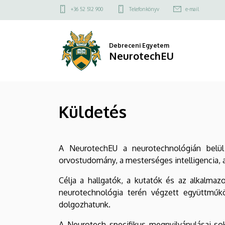
Küldetés
Ugrás
Felső
+36 52 512 900
Telefonkönyv
e-mail
a
kapcsolat
|
tartalomra
menü
NeurotechEU
Debreceni Egyetem
NeurotechEU
Küldetés
A NeurotechEU a neurotechnológián belül 
orvostudomány, a mesterséges intelligencia
Célja a hallgatók, a kutatók és az alkalma
neurotechnológia terén végzett együttműk
dolgozhatunk.
A Neurotech specifikus megnyilvánulásai sok