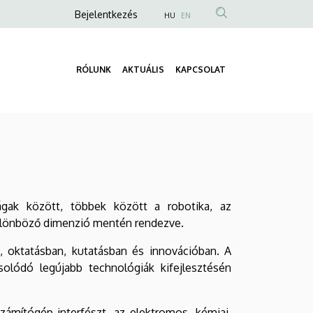
Anonim
Bejelentkezés
HU
EN
Felhasználói
fiók
RÓLUNK
AKTUÁLIS
KAPCSOLAT
menüje
Fő
navigáció
ágak között, többek között a robotika, az
különböző dimenzió mentén rendezve.
, oktatásban, kutatásban és innovációban. A
lódó legújabb technológiák kifejlesztésén
zámítógép interfészt, az elektromos, kémiai,