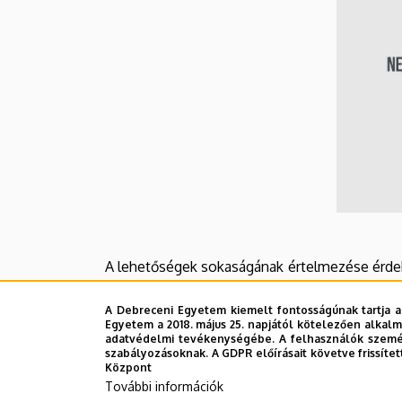
A lehetőségek sokaságának értelmezése érdek
állít fel, amely meghatározza a neurotechnológ
A Debreceni Egyetem kiemelt fontosságúnak tartja a
empirikus és klinikai idegtudomány
Egyetem a 2018. május 25. napjától kötelezően alkalm
adatvédelmi tevékenységébe. A felhasználók személ
elméleti idegtudomány
szabályozásoknak. A GDPR előírásait követve frissítet
neuromorf számítástechnika
Központ
További információk
neuromorf kontroll /neurorobotika