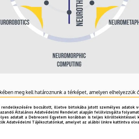
ében meg kell határoznunk a térképet, amelyen elhelyezzük 
ia jelenlegi és jövőbeli kutatásának, oktatásának és alkalmazá
 rendelkezésére bocsátott, illetve birtokába jutott személyes adatok v
azandó Általános Adatvédelmi Rendelet alapján felülvizsgálta folyamata
yes adatait a Debreceni Egyetem korábban is teljes körültekintéssel 
tük Adatvédelmi Tájékoztatónkat, amelyet az alábbi linkre kattintva olv