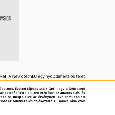
őket. A NeurotechEU egy nyolcdimenziós teret
sának kereteit:
édelmét. Ezúton tájékoztatjuk Önt, hogy a Debreceni
it és beépítette a GDPR előírásait az adatkezelési és
kezelte, megfelelve az érvényben lévő adatkezelési
ashat el:
Adatkezelési tájékoztató.
DE Kancellária WAV