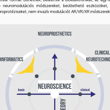
zó neuromodulációs módszereket, beültethető eszközöket, 
uroprotéziseket, nem invazív modulációt AR/VR/XR módszerek