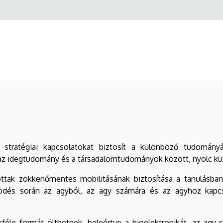
stratégiai kapcsolatokat biztosít a különböző tudomány
, az idegtudomány és a társadalomtudományok között, nyolc 
zottak zökkenőmentes mobilitásának biztosítása a tanulásban
ödés során az agyból, az agy számára és az agyhoz kapcso
féle formát ölthetnek, beleértve a bioelektronikát, az agy-s