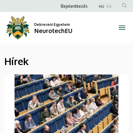
Hírek
Ugrás
Anonim
Bejelentkezés
HU
EN
a
Felhasználói
|
tartalomra
fiók
Debreceni Egyetem
NeurotechEU
NeurotechEU
menüje
Hírek