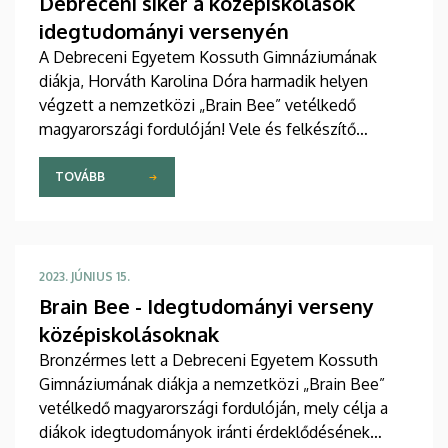
Debreceni siker a középiskolások
idegtudományi versenyén
A Debreceni Egyetem Kossuth Gimnáziumának
diákja, Horváth Karolina Dóra harmadik helyen
végzett a nemzetközi „Brain Bee” vetélkedő
magyarországi fordulóján! Vele és felkészítő
tanárával, Dr. Krakomperger Zsolttal beszélgettünk.
TOVÁBB
2023. JÚNIUS 15.
Brain Bee - Idegtudományi verseny
középiskolásoknak
Bronzérmes lett a Debreceni Egyetem Kossuth
Gimnáziumának diákja a nemzetközi „Brain Bee”
vetélkedő magyarországi fordulóján, mely célja a
diákok idegtudományok iránti érdeklődésének