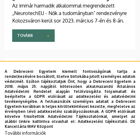
Az immár harmadik alkalommal megrendezett
„NeurotechEU - Nők a tudományban” rendezvényre
Kolozsváron kerül sor 2023. március 7-én és 8-án.
TOVÁBB
2023. MÁRCIUS 06.
A Debreceni Egyetem kiemelt fontosságúnak tartja a
NeurotechEU előadássorozat Ph.D.
rendelkezésére bocsátott, illetve birtokába jutott személyes adatok
védelmét. Ezúton tájékoztatjuk Önt, hogy a Debreceni Egyetem a
témavezetők szakmai
2018. május 25. napjától kötelezően alkalmazandó Általános
Adatvédelmi Rendelet alapján felülvizsgálta folyamatait és
továbbképzésére
beépítette a GDPR előírásait az adatkezelési és adatvédelmi
A sikeres doktori képzés feltétele a témavezetők
tevékenységébe. A felhasználók személyes adatait a Debreceni
Egyetem korábban is teljes körültekintéssel kezelte, megfelelve az
megfelelő szakmai felkészültsége. A NeurotechEU
érvényben lévő adatkezelési szabályozásoknak. A GDPR előírásait
ingyenes előadássorozata jelenlegi és leendő Ph.D.
követve frissítettük Adatvédelmi Tájékoztatónkat, amelyet az
alábbi linkre kattintva olvashat el:
Adatkezelési tájékoztató.
DE
témavezetőknek szól, heti rendszerességgel,
Kancellária WAV Központ
interaktív online foglalkozásokon keretében.
További információk
TOVÁBB