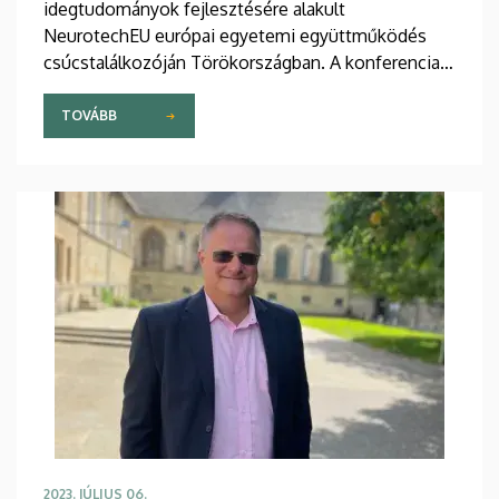
idegtudományok fejlesztésére alakult
NeurotechEU európai egyetemi együttműködés
csúcstalálkozóján Törökországban. A konferencia
első napja Novák Emil előadásával indult.
TOVÁBB
2023. JÚLIUS 06.