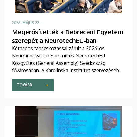
2026. MÁJUS 22.
Megerősítették a Debreceni Egyetem
szerepét a NeurotechEU-ban
Kétnapos tanácskozással zárult a 2026-os
Neuroinnovation Summit és NeurotechEU
Közgyűlés (General Assembly) Svédország
fővárosában. A Karolinska Institutet szervezésében
tartott rendezvényen a Debreceni Egyetemet
öttagú delegáció képviselte. A találkozó
TOVÁBB
legfontosabb üzenete a Debreceni Egyetem
számára az alapító partnerek és a rektorok
egyöntetű kiállása volt az intézmény stratégiai
szerepe és jövőbeli teljes körű reintegrációja
mellett.