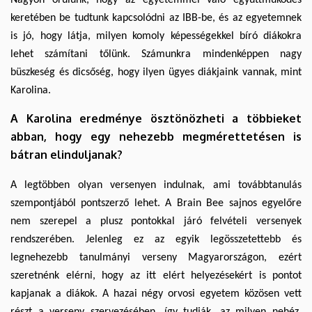
keretében be tudtunk kapcsolódni az IBB-be, és az egyetemnek
is jó, hogy látja, milyen komoly képességekkel bíró diákokra
lehet számítani tőlünk. Számunkra mindenképpen nagy
büszkeség és dicsőség, hogy ilyen ügyes diákjaink vannak, mint
Karolina.
A Karolina eredménye ösztönözheti a többieket
abban, hogy egy nehezebb megmérettetésen is
bátran elinduljanak?
A legtöbben olyan versenyen indulnak, ami továbbtanulás
szempontjából pontszerző lehet. A Brain Bee sajnos egyelőre
nem szerepel a plusz pontokkal járó felvételi versenyek
rendszerében. Jelenleg ez az egyik legösszetettebb és
legnehezebb tanulmányi verseny Magyarországon, ezért
szeretnénk elérni, hogy az itt elért helyezésekért is pontot
kapjanak a diákok. A hazai négy orvosi egyetem közösen vett
részt a verseny szervezésében, így tudják, az milyen nehéz.