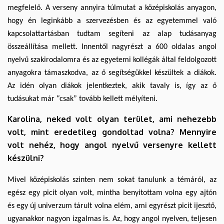
megfelelő. A verseny annyira túlmutat a középiskolás anyagon,
hogy én leginkább a szervezésben és az egyetemmel való
kapcsolattartásban tudtam segíteni az alap tudásanyag
összeállítása mellett. Innentől nagyrészt a 600 oldalas angol
nyelvű szakirodalomra és az egyetemi kollégák által feldolgozott
anyagokra támaszkodva, az ő segítségükkel készültek a diákok.
Az idén olyan diákok jelentkeztek, akik tavaly is, így az ő
tudásukat már “csak” tovább kellett mélyíteni.
Karolina, neked volt olyan terület, ami nehezebb
volt, mint eredetileg gondoltad volna? Mennyire
volt nehéz, hogy angol nyelvű versenyre kellett
készülni?
Mivel középiskolás szinten nem sokat tanulunk a témáról, az
egész egy picit olyan volt, mintha benyitottam volna egy ajtón
és egy új univerzum tárult volna elém, ami egyrészt picit ijesztő,
ugyanakkor nagyon izgalmas is. Az, hogy angol nyelven, teljesen