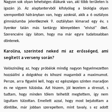
Nagyon sok olyan tehetséges diákunk van, aki több területen is
igazán jó. Az alaptantervből kifolyólag a biológia olyan
szempontból hátrányban van, hogy azoknál, akik a 6 osztályos
gimnáziumba jelentkeznek 9. osztályban kimarad egy év, s
ilyenkor talán más tantárgy könnyebben “elviszi” őket.
Szerencsére úgy látom, hogy ma már egyre tudatosabban
döntenek.
Karolina, szerinted neked mi az erősséged, ami
segített a verseny során?
Valószínűleg az, hogy próbálok mindig nagyon fegyelmezetten
hozzáállni a dolgokhoz és kihozni magamból a maximumot.
Persze, arra figyelni kell, hogy ez egészséges szinten maradjon
és ne vigyem túlzásba. Azt hiszem, jól kezelem a stresszt, s
tudtam, hogy minden tőlem telhetőt megtettem, így nem
izgultam túlzottan. Emellett azzal, hogy most bejutottam a
döntőbe, már jobban szerepeltem, mint tavaly, s ez adott