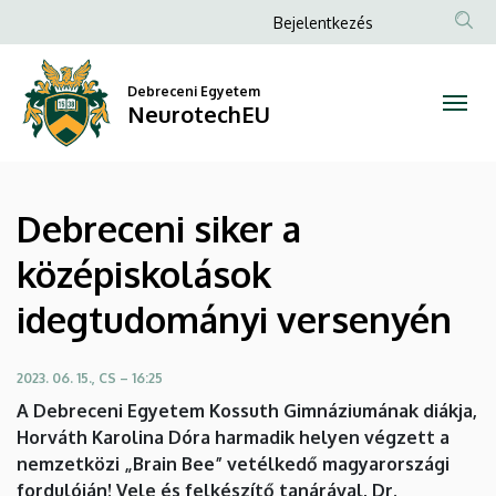
Debreceni
Ugrás
Anonim
Bejelentkezés
a
Felhasználói
siker
tartalomra
fiók
Debreceni Egyetem
a
NeurotechEU
menüje
középiskolások
idegtudományi
Debreceni siker a
versenyén
középiskolások
|
idegtudományi versenyén
NeurotechEU
2023. 06. 15., CS – 16:25
A Debreceni Egyetem Kossuth Gimnáziumának diákja,
Horváth Karolina Dóra harmadik helyen végzett a
nemzetközi „Brain Bee” vetélkedő magyarországi
fordulóján! Vele és felkészítő tanárával, Dr.