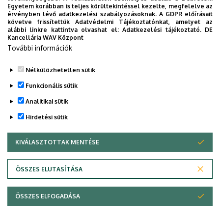
Leginkább azt, hogy ha van ilyen lehetőség, azt próbálják
Egyetem korábban is teljes körültekintéssel kezelte, megfelelve az
megragadni! Bármilyen elcsépelten is hangzik, de egy ilyen
érvényben lévő adatkezelési szabályozásoknak. A GDPR előírásait
követve frissítettük Adatvédelmi Tájékoztatónkat, amelyet az
versenyből csak profitálhatnak. Aki egy versenyre felkészül, az
alábbi linkre kattintva olvashat el:
Adatkezelési tájékoztató.
DE
Kancellária WAV Központ
már nyert! Van egy olyan tudása, amit senki nem tud tőle
További információk
elvenni, új embereket ismerhet meg, akikkel akár később
gyümölcsöző együttműködés alakulhat ki. Emellett az a
Nélkülözhetetlen sütik
stresszhelyzet, amit egy-egy ilyen megmérettetésen
Funkcionális sütik
gyakorolnak, egy érettségi vagy felvételi vizsga esetén szintén
Analitikai sütik
előnyt, magabiztosságot ad azokkal szemben, akik sosem vettek
részt ilyen helyzetben.
Hirdetési sütik
Legutóbbi frissítés:
2023. 06. 20. 09:06
KIVÁLASZTOTTAK MENTÉSE
WITHDRAW CONSENT
ÖSSZES ELUTASÍTÁSA
Adatvédelem
Adatvédelem
ÖSSZES ELFOGADÁSA
Copyright © 2026 Unideb