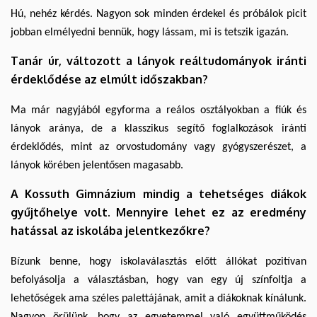
Hú, nehéz kérdés. Nagyon sok minden érdekel és próbálok picit
jobban elmélyedni bennük, hogy lássam, mi is tetszik igazán.
Tanár úr, változott a lányok reáltudományok iránti
érdeklődése az elmúlt időszakban?
Ma már nagyjából egyforma a reálos osztályokban a fiúk és
lányok aránya, de a klasszikus segítő foglalkozások iránti
érdeklődés, mint az orvostudomány vagy gyógyszerészet, a
lányok körében jelentősen magasabb.
A Kossuth Gimnázium mindig a tehetséges diákok
gyűjtőhelye volt. Mennyire lehet ez az eredmény
hatással az iskolába jelentkezőkre?
Bízunk benne, hogy iskolaválasztás előtt állókat pozitívan
befolyásolja a választásban, hogy van egy új színfoltja a
lehetőségek ama széles palettájának, amit a diákoknak kínálunk.
Nagyon örülünk, hogy az egyetemmel való együttműködés