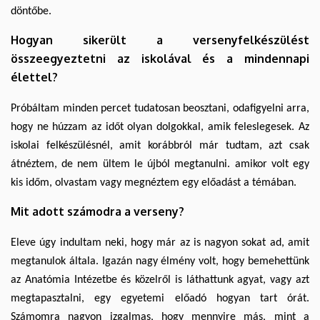
döntőbe.
Hogyan sikerült a versenyfelkészülést
összeegyeztetni az iskolával és a mindennapi
élettel?
Próbáltam minden percet tudatosan beosztani, odafigyelni arra,
hogy ne húzzam az időt olyan dolgokkal, amik feleslegesek. Az
iskolai felkészülésnél, amit korábbról már tudtam, azt csak
átnéztem, de nem ültem le újból megtanulni. amikor volt egy
kis időm, olvastam vagy megnéztem egy előadást a témában.
Mit adott számodra a verseny?
Eleve úgy indultam neki, hogy már az is nagyon sokat ad, amit
megtanulok általa. Igazán nagy élmény volt, hogy bemehettünk
az Anatómia Intézetbe és közelről is láthattunk agyat, vagy azt
megtapasztalni, egy egyetemi előadó hogyan tart órát.
Számomra nagyon izgalmas, hogy mennyire más, mint a