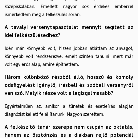
középiskolában. Emellett nagyon sok érdekes emberrel
ismerkedtem meg a felkészülés során.
A tavalyi versenytapasztalat mennyit segített az
idei felkészülésedhez?
Idén már könnyebb volt, hiszen jobban átláttam az anyagot,
könnyebb volt rendszerezve, emelt szinten tanulni, mert már
volt egy erős alap, amire építhettem.
Három különböző részből álló, hosszú és komoly
odafigyelést igénylő, írásbeli és szóbeli versenyről
van szó. Melyik része volt a legizgalmasabb?
Egyértelműen az, amikor a tünetek és esetleírás alapján
diagnózist kellett felállítanunk. Nagyon szerettem.
A felkészítő tanár szerepe nem csupán az oktatás,
hanem az ösztönzés és a diákban rejlő potenciál