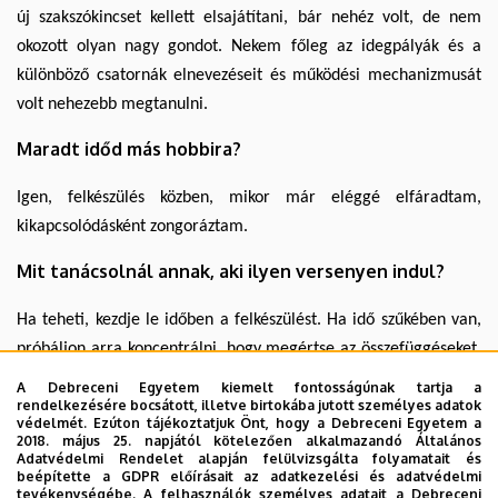
új szakszókincset kellett elsajátítani, bár nehéz volt, de nem
okozott olyan nagy gondot. Nekem főleg az idegpályák és a
különböző csatornák elnevezéseit és működési mechanizmusát
volt nehezebb megtanulni.
Maradt időd más hobbira?
Igen, felkészülés közben, mikor már eléggé elfáradtam,
kikapcsolódásként zongoráztam.
Mit tanácsolnál annak, aki ilyen versenyen indul?
Ha teheti, kezdje le időben a felkészülést. Ha idő szűkében van,
próbáljon arra koncentrálni, hogy megértse az összefüggéseket,
mert akkor már a modelleket lehet alkalmazni a többi
A Debreceni Egyetem kiemelt fontosságúnak tartja a
rendelkezésére bocsátott, illetve birtokába jutott személyes adatok
megoldáshoz is.
védelmét. Ezúton tájékoztatjuk Önt, hogy a Debreceni Egyetem a
2018. május 25. napjától kötelezően alkalmazandó Általános
Tanár úr mit tanácsol a diákoknak?
Adatvédelmi Rendelet alapján felülvizsgálta folyamatait és
beépítette a GDPR előírásait az adatkezelési és adatvédelmi
tevékenységébe. A felhasználók személyes adatait a Debreceni