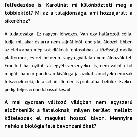
felfedezése is. Karolinát mi különbözteti meg a
többiektől? Mi az a tulajdonsága, ami hozzájárult a
sikeréhez?
A tudatossága. Ez nagyon lényeges. Van egy határozott célja,
tudja mit akar és arra nem sajnál időt, energiát áldozni. Ebben
az életkorban még sok diáknak fontosabbak a közösségi média
platformok, és ezt nehezen- vagy egyáltalán nem áldozzák fel.
Emellett bár nyitott az egyéb versenyekre is, nem vállalja túl
magát, hanem gondosan kiválogatja azokat, amelyek nemcsak
tetszenek neki, de a céljait illetően is profitálhat belőlük. Ezekre
pedig teljes erőbedobással készül.
A mai gyorsan változó világban nem egyszerű
eldönteniük a fiataloknak, milyen terület mellett
kötelezzék el magukat hosszú távon. Mennyire
nehéz a biológia felé bevonzani őket?