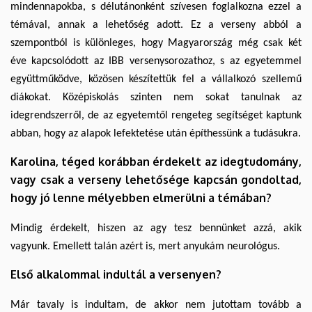
mindennapokba, s délutánonként szívesen foglalkozna ezzel a
témával, annak a lehetőség adott. Ez a verseny abból a
szempontból is különleges, hogy Magyarország még csak két
éve kapcsolódott az IBB versenysorozathoz, s az egyetemmel
együttműködve, közösen készítettük fel a vállalkozó szellemű
diákokat. Középiskolás szinten nem sokat tanulnak az
idegrendszerről, de az egyetemtől rengeteg segítséget kaptunk
abban, hogy az alapok lefektetése után építhessünk a tudásukra.
Karolina, téged korábban érdekelt az idegtudomány,
vagy csak a verseny lehetősége kapcsán gondoltad,
hogy jó lenne mélyebben elmerülni a témában?
Mindig érdekelt, hiszen az agy tesz bennünket azzá, akik
vagyunk. Emellett talán azért is, mert anyukám neurológus.
Első alkalommal indultál a versenyen?
Már tavaly is indultam, de akkor nem jutottam tovább a