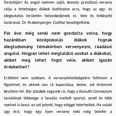
fordulóján! Az angol nyelven zajló, komoly presztízsű verseny
célja a tehetséges diákok ösztönzése arra, hogy az agy- és
idegkutatás területén helyezkedjenek el. Vele és felkészítő
tanárával, Dr. Krakomperger Zsolttal beszélgettünk.
Pár éve még senki nem gondolta volna, hogy
hazánkban középiskolás diákok fognak
idegtudomány témakörben versenyezni, ráadásul
angolul. Hogyan lehet megtalálni azokat a diákokat,
akiket meg lehet fogni vele, akiket igazán
érdekelhet?
Erőltetni nem szoktam. A versenylehetőségekre felhívom a
figyelmet, és akinek van rá kapacitása, kedve, azt örömmel
készítem fel. Bár büszkék vagyunk rá, hogy a Kossuth Gimnázium
tanulóinak többsége a tanulás mellett sportol, zenél és több
nyelvet is tanul, ez azt jelenti, hogy eléggé leterheltek. Ha valaki
úgy érzi, hogy egy ilyen verseny neki még belefér a