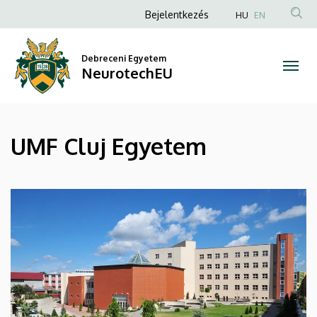
UMF
Ugrás
Anonim
Bejelentkezés
HU
EN
a
Felhasználói
Cluj
tartalomra
fiók
Debreceni Egyetem
Egyetem
NeurotechEU
menüje
|
NeurotechEU
UMF Cluj Egyetem