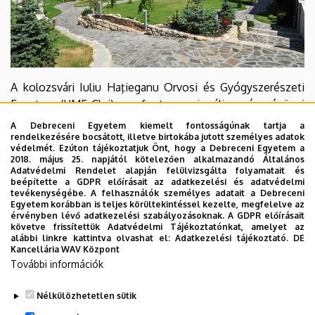
A kolozsvári Iuliu Haţieganu Orvosi és Gyógyszerészeti
Egyetem (UMF-Cluj) egy fontos regionális egészségügyi
központ. Az egyetem Erdély legrégebbi orvosképzési
A Debreceni Egyetem kiemelt fontosságúnak tartja a
intézménye, több mint 6000 hallgatóval, 2400 rezidens
rendelkezésére bocsátott, illetve birtokába jutott személyes adatok
védelmét. Ezúton tájékoztatjuk Önt, hogy a Debreceni Egyetem a
orvossal, valamint több mint 1100 oktatóval és kutatóval.
2018. május 25. napjától kötelezően alkalmazandó Általános
A külföldi hallgatók felvételi számának jelentős
Adatvédelmi Rendelet alapján felülvizsgálta folyamatait és
beépítette a GDPR előírásait az adatkezelési és adatvédelmi
növekedése miatt az egyetem nemzetközi intézménnyé
tevékenységébe. A felhasználók személyes adatait a Debreceni
vált, jelentősen megnőtt a posztgraduális képzésre
Egyetem korábban is teljes körültekintéssel kezelte, megfelelve az
érvényben lévő adatkezelési szabályozásoknak. A GDPR előírásait
jelentkezők száma.
követve frissítettük Adatvédelmi Tájékoztatónkat, amelyet az
alábbi linkre kattintva olvashat el:
Adatkezelési tájékoztató.
DE
Kancellária WAV Központ
További információk
Nélkülözhetetlen sütik