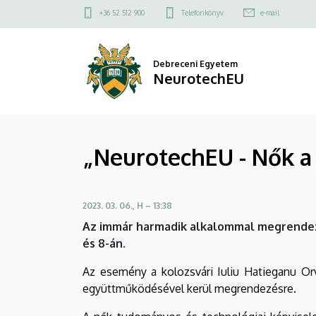
„NeurotechEU
Ugrás
Felső
+36 52 512 900
Telefonkönyv
e-mail
a
kapcsolat
-
tartalomra
menü
Nők
Debreceni Egyetem
NeurotechEU
a
tudományban”
„NeurotechEU - Nők 
|
NeurotechEU
2023. 03. 06., H – 13:38
Az immár harmadik alkalommal megrendez
és 8-án.
Az esemény a kolozsvári Iuliu Hatieganu Or
együttműködésével kerül megrendezésre.