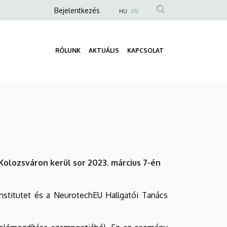
Anonim
Bejelentkezés
HU
EN
Felhasználói
fiók
RÓLUNK
AKTUÁLIS
KAPCSOLAT
menüje
Fő
navigáció
lozsváron kerül sor 2023. március 7-én
nstitutet és a NeurotechEU Hallgatói Tanács