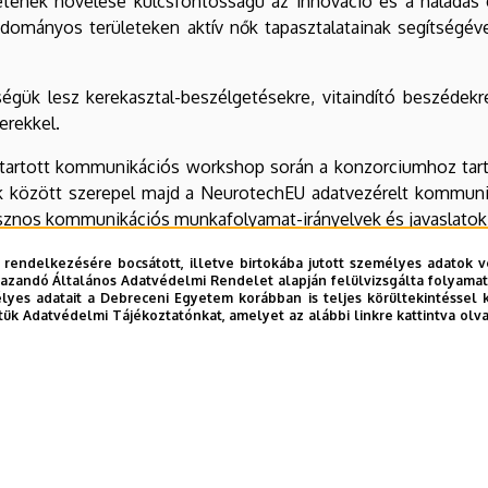
etének növelése kulcsfontosságú az innováció és a haladás
udományos területeken aktív nők tapasztalatainak segítségéve
gük lesz kerekasztal-beszélgetésekre, vitaindító beszédekre
erekkel.
al tartott kommunikációs workshop során a konzorciumhoz t
mák között szerepel majd a NeurotechEU adatvezérelt kommuni
á hasznos kommunikációs munkafolyamat-irányelvek és javaslatok
 rendelkezésére bocsátott, illetve birtokába jutott személyes adatok v
azandó Általános Adatvédelmi Rendelet alapján felülvizsgálta folyamata
yes adatait a Debreceni Egyetem korábban is teljes körültekintéssel 
tük Adatvédelmi Tájékoztatónkat, amelyet az alábbi linkre kattintva olv