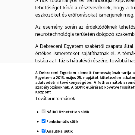
A nők tudományos és technológiai képvisel
lehetőséget kínál a résztvevőknek, hogy a t
eszközöket és erőforrásokat ismerjenek meg.
Az esemény során az érdeklődőknek lehetősé
neurotechnológia területén dolgozó szakemb
A Debreceni Egyetem szakértői csapata ált
értékes ismereteket sajátíthatnak el. A té
listája az 1. fázis hátralévő részére, tovább
Legutóbbi frissítés:
2023. 03. 06. 13:39
A Debreceni Egyetem kiemelt fontosságúnak tartja a
Egyetem a 2018. május 25. napjától kötelezően alkalm
adatvédelmi tevékenységébe. A felhasználók személ
szabályozásoknak. A GDPR előírásait követve frissítet
Központ
További információk
Nélkülözhetetlen sütik
Funkcionális sütik
Analitikai sütik