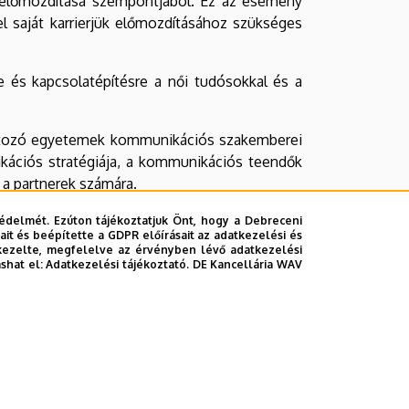
 előmozdítása szempontjából. Ez az esemény
l saját karrierjük előmozdításához szükséges
 és kapcsolatépítésre a női tudósokkal és a
artozó egyetemek kommunikációs szakemberei
kációs stratégiája, a kommunikációs teendők
 a partnerek számára.
édelmét. Ezúton tájékoztatjuk Önt, hogy a Debreceni
it és beépítette a GDPR előírásait az adatkezelési és
kezelte, megfelelve az érvényben lévő adatkezelési
ashat el:
Adatkezelési tájékoztató.
DE Kancellária WAV