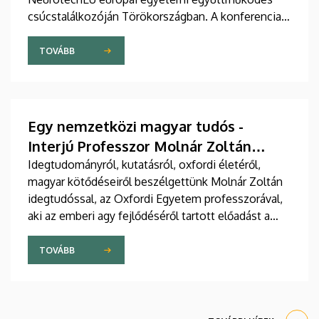
csúcstalálkozóján Törökországban. A konferencia
első napja Novák Emil előadásával indult.
TOVÁBB
Egy nemzetközi magyar tudós -
Interjú Professzor Molnár Zoltán
idegkutatóval
Idegtudományról, kutatásról, oxfordi életéről,
magyar kötődéseiről beszélgettünk Molnár Zoltán
idegtudóssal, az Oxfordi Egyetem professzorával,
aki az emberi agy fejlődéséről tartott előadást a
Debreceni Egyetemen.
TOVÁBB