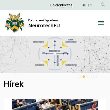
NeurotechEU
Anonim
Bejelentkezés
HU
EN
Felhasználói
fiók
Debreceni Egyetem
NeurotechEU
menüje
DIAVETÍTÉS
Hírek
HÍREK