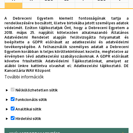
27
28
29
30
31
1
2
A Debreceni Egyetem kiemelt fontosságúnak tartja a
rendelkezésére bocsátott, illetve birtokába jutott személyes adatok
védelmét. Ezúton tájékoztatjuk Önt, hogy a Debreceni Egyetem a
3
4
5
6
7
8
9
2018. május 25. napjától kötelezően alkalmazandó Általános
Adatvédelmi Rendelet alapján felülvizsgálta folyamatait és
beépítette a GDPR előírásait az adatkezelési és adatvédelmi
tevékenységébe. A felhasználók személyes adatait a Debreceni
10
11
12
13
14
15
16
Egyetem korábban is teljes körültekintéssel kezelte, megfelelve az
érvényben lévő adatkezelési szabályozásoknak. A GDPR előírásait
követve frissítettük Adatvédelmi Tájékoztatónkat, amelyet az
alábbi linkre kattintva olvashat el:
Adatkezelési tájékoztató.
DE
17
18
19
20
21
22
23
Kancellária WAV Központ
További információk
24
25
26
27
28
29
30
Nélkülözhetetlen sütik
Funkcionális sütik
31
1
2
3
4
5
6
Analitikai sütik
Hirdetési sütik