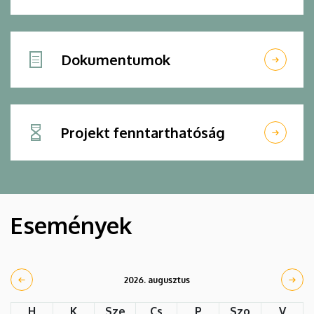
Dokumentumok
Projekt fenntarthatóság
Események
2026. augusztus
H
K
Sze
Cs
P
Szo
V