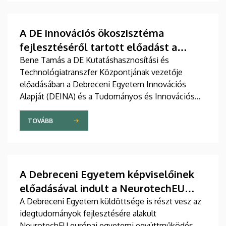
számára az alapító partnerek és a rektorok
egyöntetű kiállása volt az intézmény stratégiai
szerepe és jövőbeli teljes körű reintegrációja
A DE innovációs ökoszisztéma
mellett.
fejlesztéséről tartott előadást a
magyar delegáció a NeurotechEU
Bene Tamás a DE Kutatáshasznosítási és
Technológiatranszfer Központjának vezetője
konferenciáján
előadásában a Debreceni Egyetem Innovációs
Alapját (DEINA) és a Tudományos és Innovációs
Parkját mutatta be.
TOVÁBB
A Debreceni Egyetem képviselőinek
előadásával indult a NeurotechEU
konferenciájának első napja
A Debreceni Egyetem küldöttsége is részt vesz az
idegtudományok fejlesztésére alakult
NeurotechEU európai egyetemi együttműködés