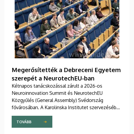
Megerősítették a Debreceni Egyetem
szerepét a NeurotechEU-ban
Kétnapos tanácskozással zárult a 2026-os
Neuroinnovation Summit és NeurotechEU
Közgyűlés (General Assembly) Svédország
fővárosában. A Karolinska Institutet szervezésében
tartott rendezvényen a Debreceni Egyetemet
öttagú delegáció képviselte. A találkozó
TOVÁBB
legfontosabb üzenete a Debreceni Egyetem